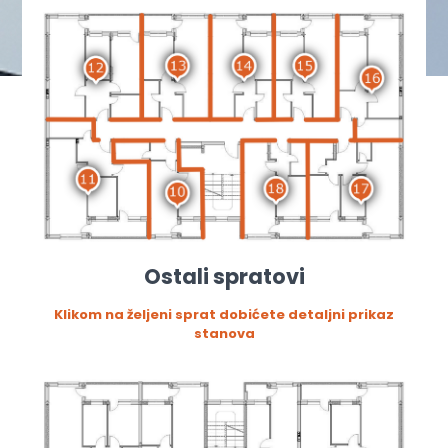
Ostali spratovi
Klikom na željeni sprat dobićete detaljni prikaz
stanova