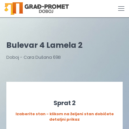
Bulevar 4 Lamela 2
Doboj - Cara Dušana 69B
Sprat 2
Izaberite stan - klikom na željeni stan dobićete
detaljni prikaz