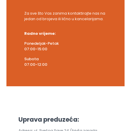
Za sve što Vas zanima kontaktirajte nas na
jedan od brojeva ili lično u kancelarijama.
Radno vrijeme:
Ponedeljak-Petak
07:00-15:00
Subota
07:00-12:00
Uprava preduzeća:
Adresa: ul. Svetog Save 24 (bivša zgrada