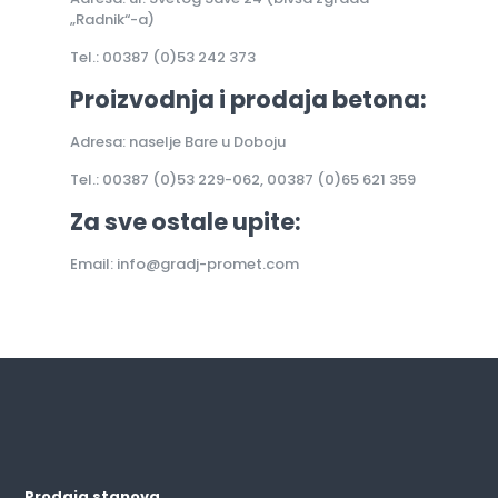
„Radnik“-a)
Tel.: 00387 (0)53 242 373
Proizvodnja i prodaja betona:
Adresa: naselje Bare u Doboju
Tel.: 00387 (0)53 229-062, 00387 (0)65 621 359
Za sve ostale upite:
Email: info@gradj-promet.com
Prodaja stanova