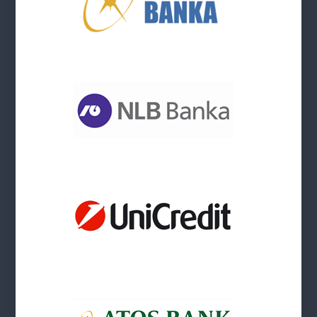
.
.
.