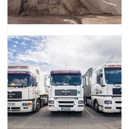
Betonska baza
naselje Bare u Doboju